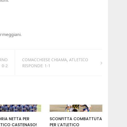
oni.
armeggiani.
ERNO
COMACCHIESE CHIAMA, ATLETICO
0-2
RISPONDE: 1-1
RIA NETTA PER
SCONFITTA COMBATTUTA
LETICO CASTENASO!
PER L’ATLETICO