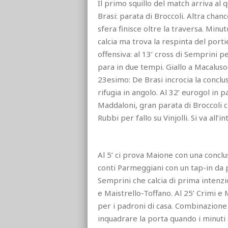
Il primo squillo del match arriva al 
Brasi: parata di Broccoli. Altra chanc
sfera finisce oltre la traversa. Min
calcia ma trova la respinta del por
offensiva: al 13’ cross di Semprini pe
para in due tempi. Giallo a Macaluso
23esimo: De Brasi incrocia la conclu
rifugia in angolo. Al 32’ eurogol in p
Maddaloni, gran parata di Broccoli c
Rubbi per fallo su Vinjolli. Si va all’in
Al 5’ ci prova Maione con una conclus
conti Parmeggiani con un tap-in da p
Semprini che calcia di prima intenzio
e Maistrello-Toffano. Al 25’ Crimi e
per i padroni di casa. Combinazione 
inquadrare la porta quando i minuti s