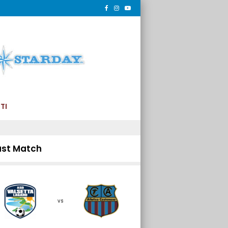
TI
ast Match
vs