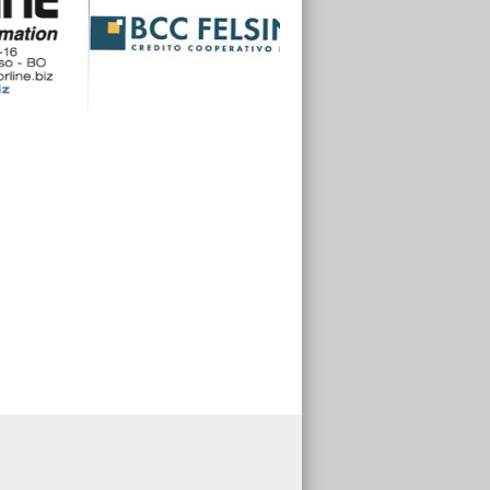
Virtus Castelfranco Calcio
32
24
Masi Torello Voghiera
32
23