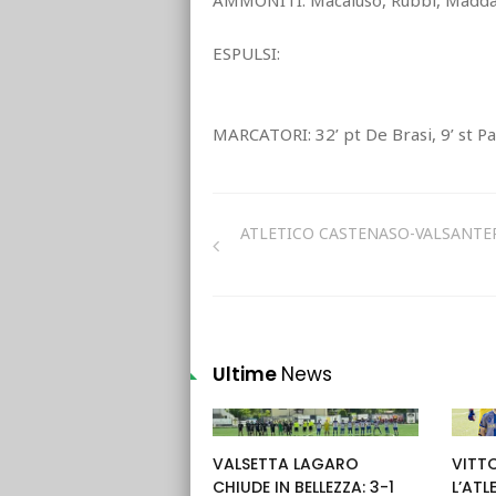
AMMONITI: Macaluso, Rubbi, Maddal
ESPULSI:
MARCATORI: 32’ pt De Brasi, 9’ st P
ATLETICO CASTENASO-VALSANT
Ultime
News
VALSETTA LAGARO
VITTO
CHIUDE IN BELLEZZA: 3-1
L’AT