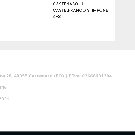
CASTENASO: IL
CASTELFRANCO SI IMPONE
4-3
iera 28, 40055 Castenaso (BO) | P.Iva: 02666601204
046
 2021