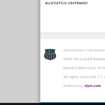
ALL’ATLETICO CASTENASO
Asd Atletico Castenaso
SEDE: Via Fratelli Band
Numero Matricola: 917
All rights reserved | ©
Website by
slyvi.com