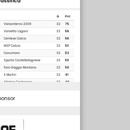
lassifica
G
Pnt
Valsanterno 2009
32
75
Valsetta Lagaro
32
56
Centese Calcio
32
56
MSP Calcio
32
53
Casumaro
32
52
Sparta Castelbolognese
32
50
Faro Gaggio Montano
32
50
X Martiri
32
41
Atletico Castenaso
32
40
Bentivoglio Calcio
32
40
Granamica
32
39
ponsor
Petroniano Idea Calcio
32
38
Felsina
32
34
Gallo
32
32
Dozzese
32
29