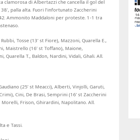
ta clamorosa di Albertazzi che cancella il gol del
16
 38’, palla alta. Fuori l’infortunato Zaccherini
17
 42. Ammonito Maddaloni per proteste. 1-1 tra
astenaso.
bbi, Tosse (13’ st Fiore), Mazzoni, Quarella E.,
ini, Maistrello (16’ st Toffano), Maione,
 Quarella T., Baldon, Nardini, Vidali, Ghali. All.
iano (25’ st Meacci), Alberti, Vinjolli, Garuti,
rimi), Cini, De Brasi, Semprini (16’ st Zaccherini
, Morelli, Frison, Ghirardini, Napolitano. All.
ta e Tassi.