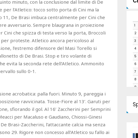
C
quinto minuto, con la conclusione dal limite di De
e per l’Atletico: tocco sotto porta di Cini ma la
uto 11, De Brasi imbuca centralmente per Cini che
tiere avversario. Sempre blaugrana in proiezione
1
r Cini che spizza di testa verso la porta, Broccoli
2
 per proteste. Atletico ancora pericoloso al
3
sione, l’estremo difensore del Masi Torello si
4
allonetto di De Brasi. Stop e tiro volante di
5
he evita la seconda rete dell’Atletico. Ammonito
6
tervallo sullo 0-1.
7
8
9
ione acrobatica: palla fuori. Minuto 9, pareggia i
10
osizione ravvicinata. Tosse-Fiore al 13’. Garuti per
11
S
ne, sfiorando il gol. Al 16’ Zaccherini per Semprini
12
 Meacci per Macaluso e Gaudiano, Chiossi-Ginesi
13
De Brasi-Zaccherini, l’attaccante calcia ma senza
14
ono 29. Rigore non concesso all’Atletico su fallo ai
15