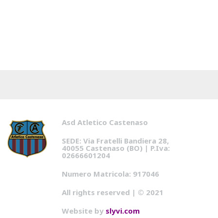
Asd Atletico Castenaso
SEDE: Via Fratelli Bandiera 28,
40055 Castenaso (BO) | P.Iva:
02666601204
Numero Matricola: 917046
All rights reserved | © 2021
Website by
slyvi.com