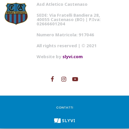
Asd Atletico Castenaso
SEDE: Via Fratelli Bandiera 28,
40055 Castenaso (BO) | P.Iva:
02666601204
Numero Matricola: 917046
All rights reserved | © 2021
Website by
slyvi.com
CONTATTI