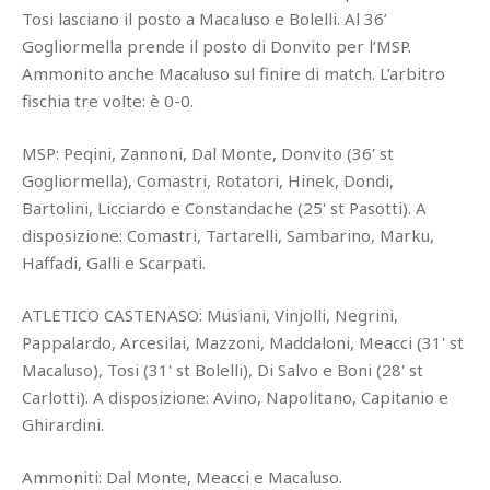
Tosi lasciano il posto a Macaluso e Bolelli. Al 36’
Gogliormella prende il posto di Donvito per l’MSP.
Ammonito anche Macaluso sul finire di match. L’arbitro
fischia tre volte: è 0-0.
MSP: Peqini, Zannoni, Dal Monte, Donvito (36' st
Gogliormella), Comastri, Rotatori, Hinek, Dondi,
Bartolini, Licciardo e Constandache (25' st Pasotti). A
disposizione: Comastri, Tartarelli, Sambarino, Marku,
Haffadi, Galli e Scarpati.
ATLETICO CASTENASO: Musiani, Vinjolli, Negrini,
Pappalardo, Arcesilai, Mazzoni, Maddaloni, Meacci (31' st
Macaluso), Tosi (31' st Bolelli), Di Salvo e Boni (28' st
Carlotti). A disposizione: Avino, Napolitano, Capitanio e
Ghirardini.
Ammoniti: Dal Monte, Meacci e Macaluso.