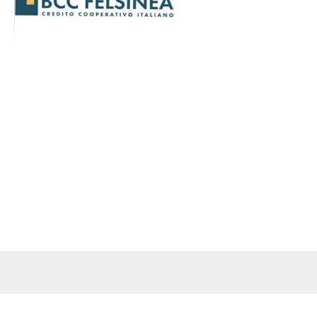
17
Masi Torello Voghiera
32
23