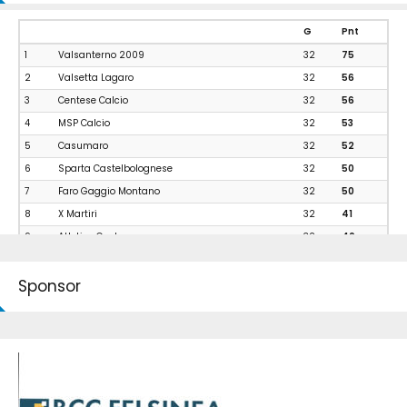
G
Pnt
1
Valsanterno 2009
32
75
2
Valsetta Lagaro
32
56
3
Centese Calcio
32
56
4
MSP Calcio
32
53
5
Casumaro
32
52
6
Sparta Castelbolognese
32
50
7
Faro Gaggio Montano
32
50
8
X Martiri
32
41
9
Atletico Castenaso
32
40
10
Bentivoglio Calcio
32
40
Sponsor
11
Granamica
32
39
12
Petroniano Idea Calcio
32
38
13
Felsina
32
34
14
Gallo
32
32
15
Dozzese
32
29
16
Virtus Castelfranco Calcio
32
24