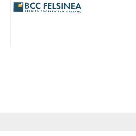
16
Virtus Castelfranco Calcio
32
24
17
Masi Torello Voghiera
32
23