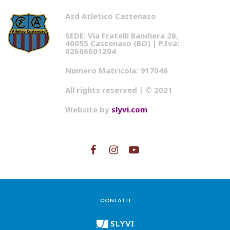
Asd Atletico Castenaso
SEDE: Via Fratelli Bandiera 28,
40055 Castenaso (BO) | P.Iva:
02666601204
Numero Matricola: 917046
All rights reserved | © 2021
Website by
slyvi.com
CONTATTI