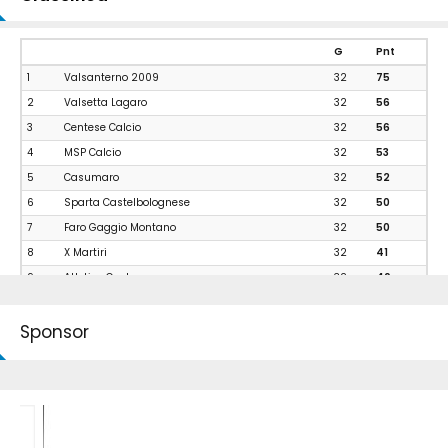
G
Pnt
1
Valsanterno 2009
32
75
2
Valsetta Lagaro
32
56
3
Centese Calcio
32
56
4
MSP Calcio
32
53
5
Casumaro
32
52
6
Sparta Castelbolognese
32
50
7
Faro Gaggio Montano
32
50
8
X Martiri
32
41
9
Atletico Castenaso
32
40
10
Bentivoglio Calcio
32
40
Sponsor
11
Granamica
32
39
12
Petroniano Idea Calcio
32
38
13
Felsina
32
34
14
Gallo
32
32
15
Dozzese
32
29